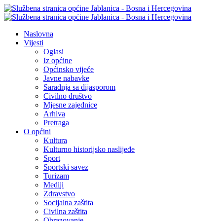
Naslovna
Vijesti
Oglasi
Iz općine
Općinsko vijeće
Javne nabavke
Saradnja sa dijasporom
Civilno društvo
Mjesne zajednice
Arhiva
Pretraga
O općini
Kultura
Kulturno historijsko naslijeđe
Sport
Sportski savez
Turizam
Mediji
Zdravstvo
Socijalna zaštita
Civilna zaštita
Obrazovanje