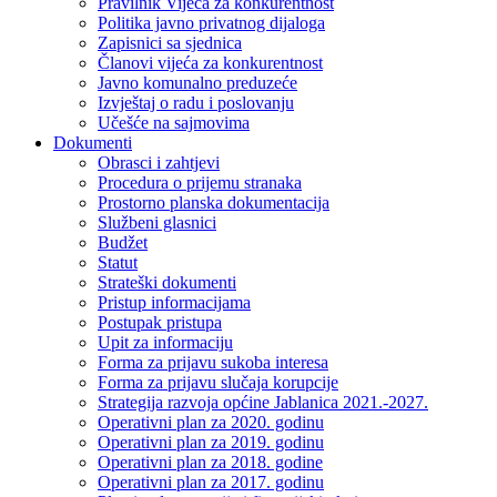
Pravilnik Vijeca za konkurentnost
Politika javno privatnog dijaloga
Zapisnici sa sjednica
Članovi vijeća za konkurentnost
Javno komunalno preduzeće
Izvještaj o radu i poslovanju
Učešće na sajmovima
Dokumenti
Obrasci i zahtjevi
Procedura o prijemu stranaka
Prostorno planska dokumentacija
Službeni glasnici
Budžet
Statut
Strateški dokumenti
Pristup informacijama
Postupak pristupa
Upit za informaciju
Forma za prijavu sukoba interesa
Forma za prijavu slučaja korupcije
Strategija razvoja općine Jablanica 2021.-2027.
Operativni plan za 2020. godinu
Operativni plan za 2019. godinu
Operativni plan za 2018. godine
Operativni plan za 2017. godinu