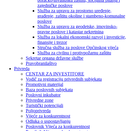
boračko-invalidsku zaštitu, socijalna pitanja i
zajedničke poslove
Služba za upravu za prostorno uređenje,
građenje, zaštitu okoline i stambeno-komunalne
poslove
Služba za upravu za geodetske, imovinsko-
pravne poslove i katastar nekretnina
Služba za lokalni ekonomski razvoj i investicije,
finansije i trezor
Stručna služba za poslove Općinskog vijeća
Služba za civilnu i protivpožarnu zaštitu
Sekretar organa državne službe
Pravobranilaštvo
Privreda
CENTAR ZA INVESTITORE
Vodič za registraciju privrednih subjekata
Promotivni materijal
Baza poslovnih subjekata
Poslovni inkubator
Privredne zone
Turistički potencijali
Poljoprivreda
Vijeće za konkurentnost
Odluka o uspostavljanju
Poslovnik Vijeća za konkurentnost