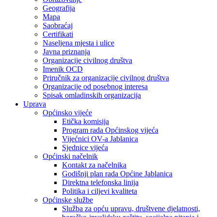
Geografija
Mapa
Saobraćaj
Certifikati
Naseljena mjesta i ulice
Javna priznanja
Organizacije civilnog društva
Imenik OCD
Priručnik za organizacije civilnog društva
Organizacije od posebnog interesa
Spisak omladinskih organizacija
Uprava
Općinsko vijeće
Etička komisija
Program rada Općinskog vijeća
Vijećnici OV-a Jablanica
Sjednice vijeća
Općinski načelnik
Kontakt za načelnika
Godišnji plan rada Općine Jablanica
Direktna telefonska linija
Politika i ciljevi kvaliteta
Općinske službe
Služba za opću upravu, društvene djelatnosti,