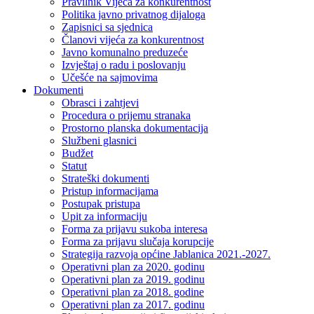
Pravilnik Vijeca za konkurentnost
Politika javno privatnog dijaloga
Zapisnici sa sjednica
Članovi vijeća za konkurentnost
Javno komunalno preduzeće
Izvještaj o radu i poslovanju
Učešće na sajmovima
Dokumenti
Obrasci i zahtjevi
Procedura o prijemu stranaka
Prostorno planska dokumentacija
Službeni glasnici
Budžet
Statut
Strateški dokumenti
Pristup informacijama
Postupak pristupa
Upit za informaciju
Forma za prijavu sukoba interesa
Forma za prijavu slučaja korupcije
Strategija razvoja općine Jablanica 2021.-2027.
Operativni plan za 2020. godinu
Operativni plan za 2019. godinu
Operativni plan za 2018. godine
Operativni plan za 2017. godinu