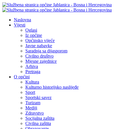
Naslovna
Vijesti
Oglasi
Iz općine
Općinsko vijeće
Javne nabavke
Saradnja sa dijasporom
Civilno društvo
Mjesne zajednice
Arhiva
Pretraga
O općini
Kultura
Kulturno historijsko naslijeđe
Sport
Sportski savez
Turizam
Mediji
Zdravstvo
Socijalna zaštita
Civilna zaštita
Obrazovanje