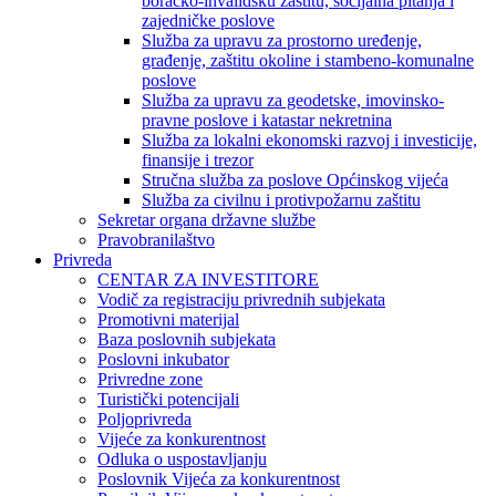
boračko-invalidsku zaštitu, socijalna pitanja i
zajedničke poslove
Služba za upravu za prostorno uređenje,
građenje, zaštitu okoline i stambeno-komunalne
poslove
Služba za upravu za geodetske, imovinsko-
pravne poslove i katastar nekretnina
Služba za lokalni ekonomski razvoj i investicije,
finansije i trezor
Stručna služba za poslove Općinskog vijeća
Služba za civilnu i protivpožarnu zaštitu
Sekretar organa državne službe
Pravobranilaštvo
Privreda
CENTAR ZA INVESTITORE
Vodič za registraciju privrednih subjekata
Promotivni materijal
Baza poslovnih subjekata
Poslovni inkubator
Privredne zone
Turistički potencijali
Poljoprivreda
Vijeće za konkurentnost
Odluka o uspostavljanju
Poslovnik Vijeća za konkurentnost