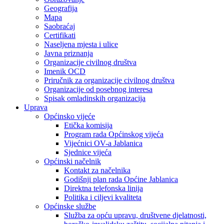
Geografija
Mapa
Saobraćaj
Certifikati
Naseljena mjesta i ulice
Javna priznanja
Organizacije civilnog društva
Imenik OCD
Priručnik za organizacije civilnog društva
Organizacije od posebnog interesa
Spisak omladinskih organizacija
Uprava
Općinsko vijeće
Etička komisija
Program rada Općinskog vijeća
Vijećnici OV-a Jablanica
Sjednice vijeća
Općinski načelnik
Kontakt za načelnika
Godišnji plan rada Općine Jablanica
Direktna telefonska linija
Politika i ciljevi kvaliteta
Općinske službe
Služba za opću upravu, društvene djelatnosti,