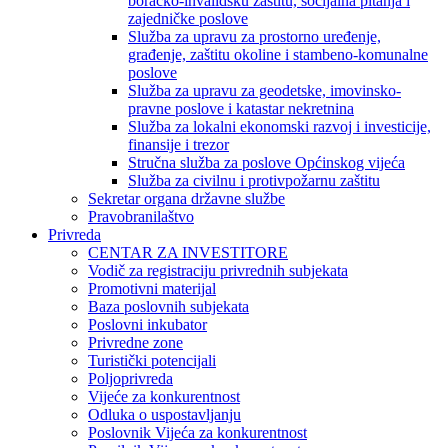
boračko-invalidsku zaštitu, socijalna pitanja i
zajedničke poslove
Služba za upravu za prostorno uređenje,
građenje, zaštitu okoline i stambeno-komunalne
poslove
Služba za upravu za geodetske, imovinsko-
pravne poslove i katastar nekretnina
Služba za lokalni ekonomski razvoj i investicije,
finansije i trezor
Stručna služba za poslove Općinskog vijeća
Služba za civilnu i protivpožarnu zaštitu
Sekretar organa državne službe
Pravobranilaštvo
Privreda
CENTAR ZA INVESTITORE
Vodič za registraciju privrednih subjekata
Promotivni materijal
Baza poslovnih subjekata
Poslovni inkubator
Privredne zone
Turistički potencijali
Poljoprivreda
Vijeće za konkurentnost
Odluka o uspostavljanju
Poslovnik Vijeća za konkurentnost