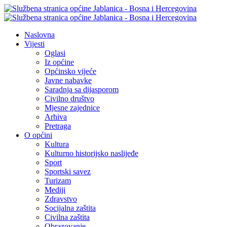
Naslovna
Vijesti
Oglasi
Iz općine
Općinsko vijeće
Javne nabavke
Saradnja sa dijasporom
Civilno društvo
Mjesne zajednice
Arhiva
Pretraga
O općini
Kultura
Kulturno historijsko naslijeđe
Sport
Sportski savez
Turizam
Mediji
Zdravstvo
Socijalna zaštita
Civilna zaštita
Obrazovanje