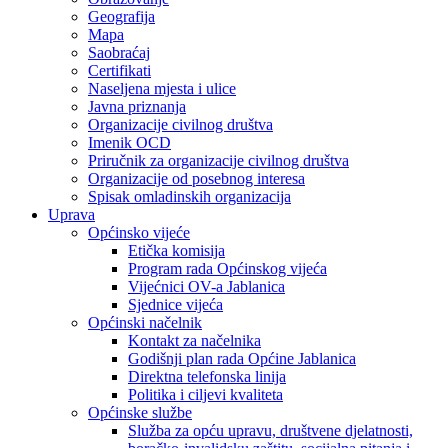
Geografija
Mapa
Saobraćaj
Certifikati
Naseljena mjesta i ulice
Javna priznanja
Organizacije civilnog društva
Imenik OCD
Priručnik za organizacije civilnog društva
Organizacije od posebnog interesa
Spisak omladinskih organizacija
Uprava
Općinsko vijeće
Etička komisija
Program rada Općinskog vijeća
Vijećnici OV-a Jablanica
Sjednice vijeća
Općinski načelnik
Kontakt za načelnika
Godišnji plan rada Općine Jablanica
Direktna telefonska linija
Politika i ciljevi kvaliteta
Općinske službe
Služba za opću upravu, društvene djelatnosti,