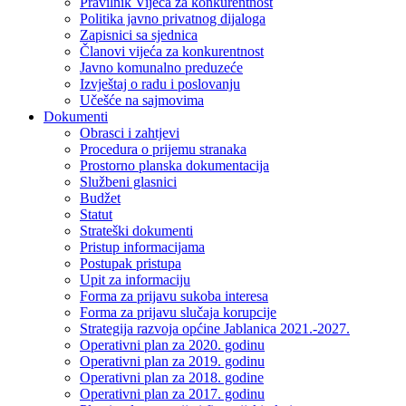
Pravilnik Vijeca za konkurentnost
Politika javno privatnog dijaloga
Zapisnici sa sjednica
Članovi vijeća za konkurentnost
Javno komunalno preduzeće
Izvještaj o radu i poslovanju
Učešće na sajmovima
Dokumenti
Obrasci i zahtjevi
Procedura o prijemu stranaka
Prostorno planska dokumentacija
Službeni glasnici
Budžet
Statut
Strateški dokumenti
Pristup informacijama
Postupak pristupa
Upit za informaciju
Forma za prijavu sukoba interesa
Forma za prijavu slučaja korupcije
Strategija razvoja općine Jablanica 2021.-2027.
Operativni plan za 2020. godinu
Operativni plan za 2019. godinu
Operativni plan za 2018. godine
Operativni plan za 2017. godinu