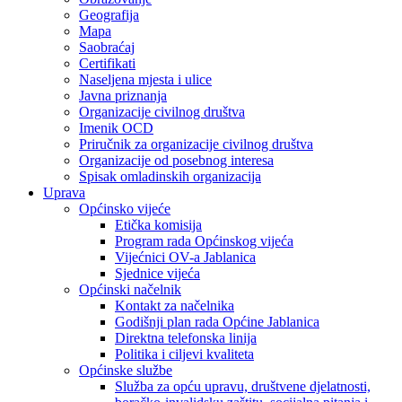
Geografija
Mapa
Saobraćaj
Certifikati
Naseljena mjesta i ulice
Javna priznanja
Organizacije civilnog društva
Imenik OCD
Priručnik za organizacije civilnog društva
Organizacije od posebnog interesa
Spisak omladinskih organizacija
Uprava
Općinsko vijeće
Etička komisija
Program rada Općinskog vijeća
Vijećnici OV-a Jablanica
Sjednice vijeća
Općinski načelnik
Kontakt za načelnika
Godišnji plan rada Općine Jablanica
Direktna telefonska linija
Politika i ciljevi kvaliteta
Općinske službe
Služba za opću upravu, društvene djelatnosti,