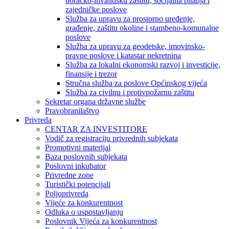
boračko-invalidsku zaštitu, socijalna pitanja i
zajedničke poslove
Služba za upravu za prostorno uređenje,
građenje, zaštitu okoline i stambeno-komunalne
poslove
Služba za upravu za geodetske, imovinsko-
pravne poslove i katastar nekretnina
Služba za lokalni ekonomski razvoj i investicije,
finansije i trezor
Stručna služba za poslove Općinskog vijeća
Služba za civilnu i protivpožarnu zaštitu
Sekretar organa državne službe
Pravobranilaštvo
Privreda
CENTAR ZA INVESTITORE
Vodič za registraciju privrednih subjekata
Promotivni materijal
Baza poslovnih subjekata
Poslovni inkubator
Privredne zone
Turistički potencijali
Poljoprivreda
Vijeće za konkurentnost
Odluka o uspostavljanju
Poslovnik Vijeća za konkurentnost