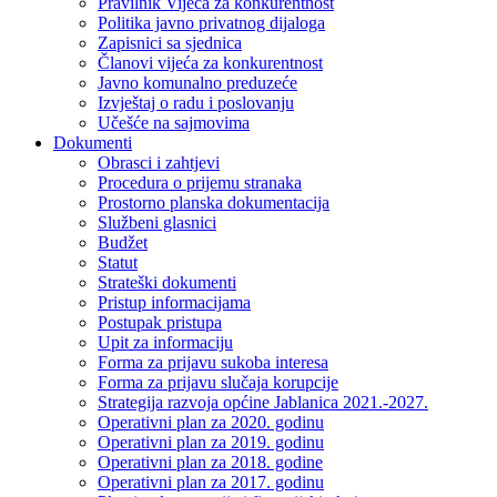
Pravilnik Vijeca za konkurentnost
Politika javno privatnog dijaloga
Zapisnici sa sjednica
Članovi vijeća za konkurentnost
Javno komunalno preduzeće
Izvještaj o radu i poslovanju
Učešće na sajmovima
Dokumenti
Obrasci i zahtjevi
Procedura o prijemu stranaka
Prostorno planska dokumentacija
Službeni glasnici
Budžet
Statut
Strateški dokumenti
Pristup informacijama
Postupak pristupa
Upit za informaciju
Forma za prijavu sukoba interesa
Forma za prijavu slučaja korupcije
Strategija razvoja općine Jablanica 2021.-2027.
Operativni plan za 2020. godinu
Operativni plan za 2019. godinu
Operativni plan za 2018. godine
Operativni plan za 2017. godinu