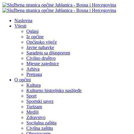
Naslovna
Vijesti
Oglasi
Iz općine
Općinsko vijeće
Javne nabavke
Saradnja sa dijasporom
Civilno društvo
Mjesne zajednice
Arhiva
Pretraga
O općini
Kultura
Kulturno historijsko naslijeđe
Sport
Sportski savez
Turizam
Mediji
Zdravstvo
Socijalna zaštita
Civilna zaštita
Obrazovanje