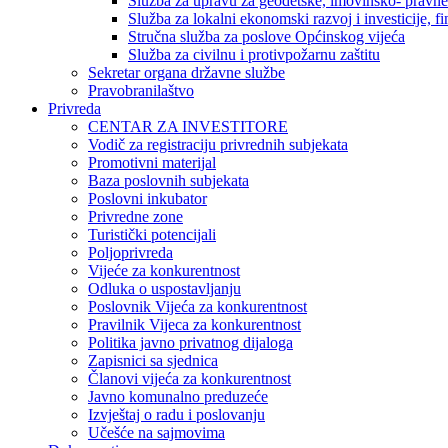
Služba za upravu za geodetske, imovinsko- pravne 
Služba za lokalni ekonomski razvoj i investicije, fin
Stručna služba za poslove Općinskog vijeća
Služba za civilnu i protivpožarnu zaštitu
Sekretar organa državne službe
Pravobranilaštvo
Privreda
CENTAR ZA INVESTITORE
Vodič za registraciju privrednih subjekata
Promotivni materijal
Baza poslovnih subjekata
Poslovni inkubator
Privredne zone
Turistički potencijali
Poljoprivreda
Vijeće za konkurentnost
Odluka o uspostavljanju
Poslovnik Vijeća za konkurentnost
Pravilnik Vijeca za konkurentnost
Politika javno privatnog dijaloga
Zapisnici sa sjednica
Članovi vijeća za konkurentnost
Javno komunalno preduzeće
Izvještaj o radu i poslovanju
Učešće na sajmovima