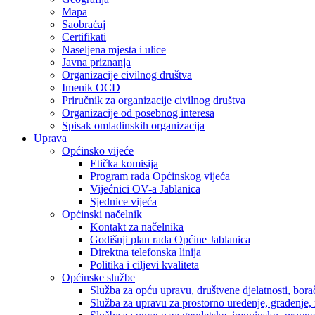
Mapa
Saobraćaj
Certifikati
Naseljena mjesta i ulice
Javna priznanja
Organizacije civilnog društva
Imenik OCD
Priručnik za organizacije civilnog društva
Organizacije od posebnog interesa
Spisak omladinskih organizacija
Uprava
Općinsko vijeće
Etička komisija
Program rada Općinskog vijeća
Vijećnici OV-a Jablanica
Sjednice vijeća
Općinski načelnik
Kontakt za načelnika
Godišnji plan rada Općine Jablanica
Direktna telefonska linija
Politika i ciljevi kvaliteta
Općinske službe
Služba za opću upravu, društvene djelatnosti, borač
Služba za upravu za prostorno uređenje, građenje,