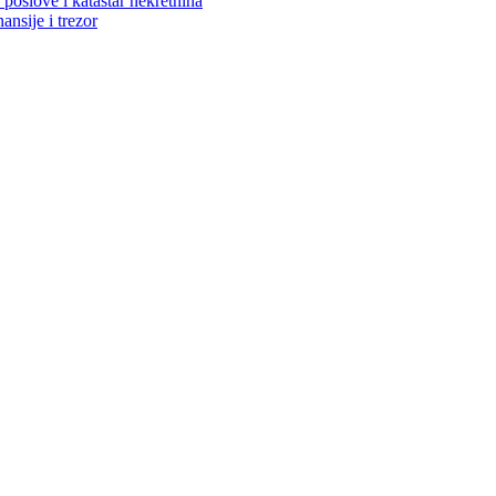
poslove i katastar nekretnina
ansije i trezor