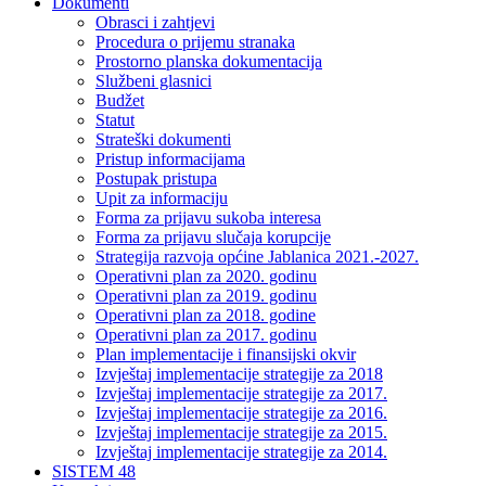
Dokumenti
Obrasci i zahtjevi
Procedura o prijemu stranaka
Prostorno planska dokumentacija
Službeni glasnici
Budžet
Statut
Strateški dokumenti
Pristup informacijama
Postupak pristupa
Upit za informaciju
Forma za prijavu sukoba interesa
Forma za prijavu slučaja korupcije
Strategija razvoja općine Jablanica 2021.-2027.
Operativni plan za 2020. godinu
Operativni plan za 2019. godinu
Operativni plan za 2018. godine
Operativni plan za 2017. godinu
Plan implementacije i finansijski okvir
Izvještaj implementacije strategije za 2018
Izvještaj implementacije strategije za 2017.
Izvještaj implementacije strategije za 2016.
Izvještaj implementacije strategije za 2015.
Izvještaj implementacije strategije za 2014.
SISTEM 48