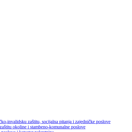
ko-invalidsku zaštitu, socijalna pitanja i zajedničke poslove
 zaštitu okoline i stambeno-komunalne poslove