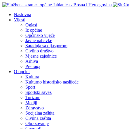
Naslovna
Vijesti
Oglasi
Iz općine
Općinsko vijeće
Javne nabavke
Saradnja sa dijasporom
Civilno društvo
Mjesne zajednice
Arhiva
Pretraga
O općini
Kultura
Kulturno historijsko naslijeđe
Sport
Sportski savez
Turizam
Mediji
Zdravstvo
Socijalna zaštita
Civilna zaštita
Obrazovanje
Geografija