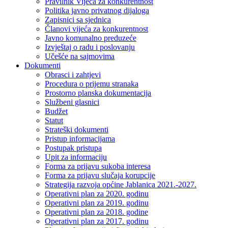
Pravilnik Vijeca za konkurentnost
Politika javno privatnog dijaloga
Zapisnici sa sjednica
Članovi vijeća za konkurentnost
Javno komunalno preduzeće
Izvještaj o radu i poslovanju
Učešće na sajmovima
Dokumenti
Obrasci i zahtjevi
Procedura o prijemu stranaka
Prostorno planska dokumentacija
Službeni glasnici
Budžet
Statut
Strateški dokumenti
Pristup informacijama
Postupak pristupa
Upit za informaciju
Forma za prijavu sukoba interesa
Forma za prijavu slučaja korupcije
Strategija razvoja općine Jablanica 2021.-2027.
Operativni plan za 2020. godinu
Operativni plan za 2019. godinu
Operativni plan za 2018. godine
Operativni plan za 2017. godinu