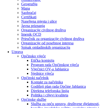
Geografija
Mapa
Saobraćaj
Certifikati
Naseljena mjesta i ulice
Javna priznanja
Organizacije civilnog društva
Imenik OCD
Priručnik za organizacije civilnog društva
Organizacije od posebnog interesa
Spisak omladinskih organizacija
Uprava
Općinsko vijeće
Etička komisija
Program rada Općinskog vijeća
Vijećnici OV-a Jablanica
Sjednice vijeća
Općinski načelnik
Kontakt za načelnika
Godišnji plan rada Općine Jablanica
Direktna telefonska linija
Politika i ciljevi kvaliteta
Općinske službe
Služba za opću upravu, društvene djelatnosti,