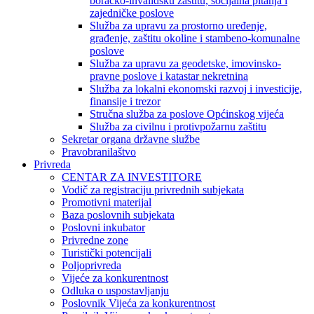
boračko-invalidsku zaštitu, socijalna pitanja i
zajedničke poslove
Služba za upravu za prostorno uređenje,
građenje, zaštitu okoline i stambeno-komunalne
poslove
Služba za upravu za geodetske, imovinsko-
pravne poslove i katastar nekretnina
Služba za lokalni ekonomski razvoj i investicije,
finansije i trezor
Stručna služba za poslove Općinskog vijeća
Služba za civilnu i protivpožarnu zaštitu
Sekretar organa državne službe
Pravobranilaštvo
Privreda
CENTAR ZA INVESTITORE
Vodič za registraciju privrednih subjekata
Promotivni materijal
Baza poslovnih subjekata
Poslovni inkubator
Privredne zone
Turistički potencijali
Poljoprivreda
Vijeće za konkurentnost
Odluka o uspostavljanju
Poslovnik Vijeća za konkurentnost