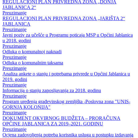
REGULACIONI PLAN PRIVREDNA ZONA „DONJA
JABLANICA 2“
Preuzimanje
REGULACIONI PLAN PRIVREDNA ZONA „JARIŠTA 2“
JABLANICA
Preuzimanje
Javni poziv za učešće u Programu poticaja MSP u Općini Jablanica
u 2018. godini
Preuzimanje
Odluka o komunalnoj naknadi
Preuzimanje
Odluka o komunalnim taksama
Preuzimanje
Analiza ankete o stanju i potrebama privrede u Općini Jablanica u
2019. godini
Preuzimanje
Informacija o stanju zaposljavanja za 2018. godinu
Preuzimanje
Program uređenja građevinskog zemljišta -Poslovna zona "UNIS-
GORNJA KOLONIJA"
Preuzimanje
DOKUMENT OKVIRNOG BUDŽETA – PRORAČUNA
OPĆINE JABLANICA ZA 2019–2021. GODINU
Preuzimanje
Ocjena zadovoljenja potreba korisnika usluga u postupku izdavanja