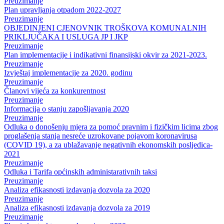
Preuzimanje
Plan upravljanja otpadom 2022-2027
Preuzimanje
OBJEDINJENI CJENOVNIK TROŠKOVA KOMUNALNIH
PRIKLJUČAKA I USLUGA JP I JKP
Preuzimanje
Plan implementacije i indikativni finansijski okvir za 2021-2023.
Preuzimanje
Izvještaj implementacije za 2020. godinu
Preuzimanje
Članovi vijeća za konkurentnost
Preuzimanje
Informacija o stanju zapošljavanja 2020
Preuzimanje
Odluka o donošenju mjera za pomoć pravnim i fizičkim licima zbog
proglašenja stanja nesreće uzrokovane pojavom koronavirusa
(COVID 19), a za ublažavanje negativnih ekonomskih posljedica-
2021
Preuzimanje
Odluka i Tarifa općinskih administarativnih taksi
Preuzimanje
Analiza efikasnosti izdavanja dozvola za 2020
Preuzimanje
Analiza efikasnosti izdavanja dozvola za 2019
Preuzimanje