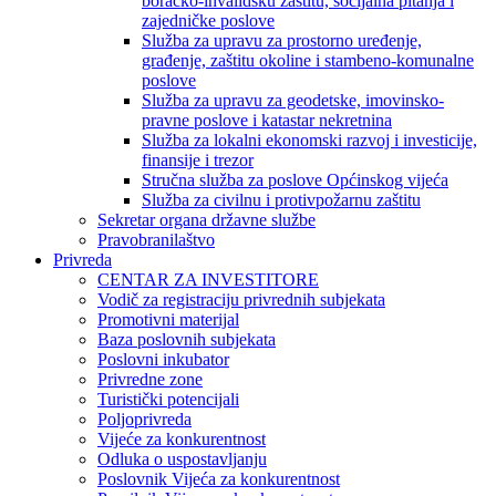
boračko-invalidsku zaštitu, socijalna pitanja i
zajedničke poslove
Služba za upravu za prostorno uređenje,
građenje, zaštitu okoline i stambeno-komunalne
poslove
Služba za upravu za geodetske, imovinsko-
pravne poslove i katastar nekretnina
Služba za lokalni ekonomski razvoj i investicije,
finansije i trezor
Stručna služba za poslove Općinskog vijeća
Služba za civilnu i protivpožarnu zaštitu
Sekretar organa državne službe
Pravobranilaštvo
Privreda
CENTAR ZA INVESTITORE
Vodič za registraciju privrednih subjekata
Promotivni materijal
Baza poslovnih subjekata
Poslovni inkubator
Privredne zone
Turistički potencijali
Poljoprivreda
Vijeće za konkurentnost
Odluka o uspostavljanju
Poslovnik Vijeća za konkurentnost