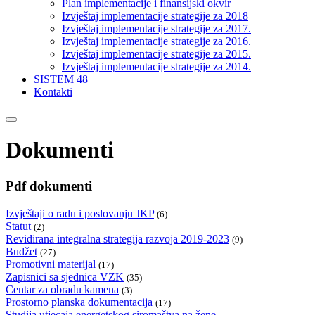
Plan implementacije i finansijski okvir
Izvještaj implementacije strategije za 2018
Izvještaj implementacije strategije za 2017.
Izvještaj implementacije strategije za 2016.
Izvještaj implementacije strategije za 2015.
Izvještaj implementacije strategije za 2014.
SISTEM 48
Kontakti
Dokumenti
Pdf dokumenti
Izvještaji o radu i poslovanju JKP
(6)
Statut
(2)
Revidirana integralna strategija razvoja 2019-2023
(9)
Budžet
(27)
Promotivni materijal
(17)
Zapisnici sa sjednica VZK
(35)
Centar za obradu kamena
(3)
Prostorno planska dokumentacija
(17)
Studija utjecaja energetskog siromaštva na žene