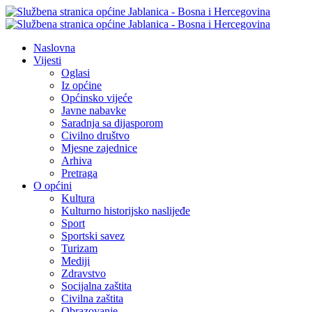
Naslovna
Vijesti
Oglasi
Iz općine
Općinsko vijeće
Javne nabavke
Saradnja sa dijasporom
Civilno društvo
Mjesne zajednice
Arhiva
Pretraga
O općini
Kultura
Kulturno historijsko naslijeđe
Sport
Sportski savez
Turizam
Mediji
Zdravstvo
Socijalna zaštita
Civilna zaštita
Obrazovanje