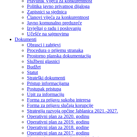
Pravilnik Vijeca za konkurentnost
Politika javno privatnog dijaloga
Zapisnici sa sjednica
Članovi vijeća za konkurentnost
Javno komunalno preduzeće
Izvještaj o radu i poslovanju
Učešće na sajmovima
Dokumenti
Obrasci i zahtjevi
Procedura o prijemu stranaka
Prostorno planska dokumentacija
Službeni glasnici
Budžet
Statut
Strateški dokumenti
Pristup informacijama
Postupak pristupa
Upit za informaciju
Forma za prijavu sukoba interesa
Forma za prijavu slučaja korupcije
Strategija razvoja općine Jablanica 2021.-2027.
Operativni plan za 2020. godinu
Operativni plan za 2019. godinu
Operativni plan za 2018. godine
Operativni plan za 2017. godinu