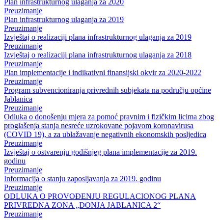
Plan infrastrukturnog ulaganja za 2020
Preuzimanje
Plan infrastrukturnog ulaganja za 2019
Preuzimanje
Izvještaj o realizaciji plana infrastrukturnog ulaganja za 2019
Preuzimanje
Izvještaj o realizaciji plana infrastrukturnog ulaganja za 2018
Preuzimanje
Plan implementacije i indikativni finansijski okvir za 2020-2022
Preuzimanje
Program subvencioniranja privrednih subjekata na području općine
Jablanica
Preuzimanje
Odluka o donošenju mjera za pomoć pravnim i fizičkim licima zbog
proglašenja stanja nesreće uzrokovane pojavom koronavirusa
(COVID 19), a za ublažavanje negativnih ekonomskih posljedica
Preuzimanje
Izvještaj o ostvarenju godišnjeg plana implementacije za 2019.
godinu
Preuzimanje
Informacija o stanju zaposljavanja za 2019. godinu
Preuzimanje
ODLUKA O PROVOĐENJU REGULACIONOG PLANA
PRIVREDNA ZONA „DONJA JABLANICA 2“
Preuzimanje