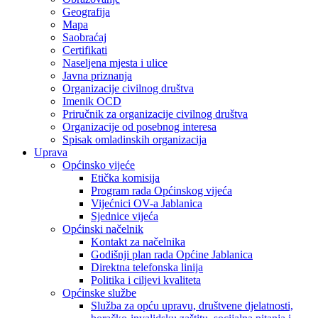
Geografija
Mapa
Saobraćaj
Certifikati
Naseljena mjesta i ulice
Javna priznanja
Organizacije civilnog društva
Imenik OCD
Priručnik za organizacije civilnog društva
Organizacije od posebnog interesa
Spisak omladinskih organizacija
Uprava
Općinsko vijeće
Etička komisija
Program rada Općinskog vijeća
Vijećnici OV-a Jablanica
Sjednice vijeća
Općinski načelnik
Kontakt za načelnika
Godišnji plan rada Općine Jablanica
Direktna telefonska linija
Politika i ciljevi kvaliteta
Općinske službe
Služba za opću upravu, društvene djelatnosti,