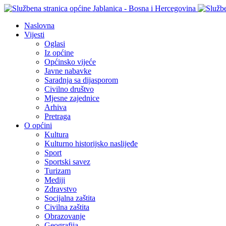
Naslovna
Vijesti
Oglasi
Iz općine
Općinsko vijeće
Javne nabavke
Saradnja sa dijasporom
Civilno društvo
Mjesne zajednice
Arhiva
Pretraga
O općini
Kultura
Kulturno historijsko naslijeđe
Sport
Sportski savez
Turizam
Mediji
Zdravstvo
Socijalna zaštita
Civilna zaštita
Obrazovanje
Geografija