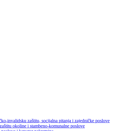
ko-invalidsku zaštitu, socijalna pitanja i zajedničke poslove
 zaštitu okoline i stambeno-komunalne poslove