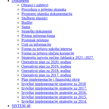
Dokumenti
Obrasci i zahtjevi
Procedura o prijemu stranaka
Prostorno planska dokumentacija
Službeni glasnici
Budžet
Statut
Strateški dokumenti
Pristup informacijama
Postupak pristupa
Upit za informaciju
Forma za prijavu sukoba interesa
Forma za prijavu slučaja korupcije
Strategija razvoja općine Jablanica 2021.-2027.
Operativni plan za 2020. godinu
Operativni plan za 2019. godinu
Operativni plan za 2018. godine
Operativni plan za 2017. godinu
Plan implementacije i finansijski okvir
Izvještaj implementacije strategije za 2018
Izvještaj implementacije strategije za 2017.
Izvještaj implementacije strategije za 2016.
Izvještaj implementacije strategije za 2015.
Izvještaj implementacije strategije za 2014.
SISTEM 48