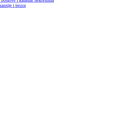
poslove i katastar nekretnina
ansije i trezor