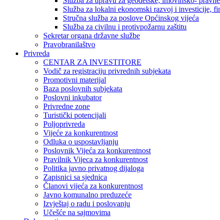
Služba za upravu za geodetske, imovinsko- pravne 
Služba za lokalni ekonomski razvoj i investicije, fin
Stručna služba za poslove Općinskog vijeća
Služba za civilnu i protivpožarnu zaštitu
Sekretar organa državne službe
Pravobranilaštvo
Privreda
CENTAR ZA INVESTITORE
Vodič za registraciju privrednih subjekata
Promotivni materijal
Baza poslovnih subjekata
Poslovni inkubator
Privredne zone
Turistički potencijali
Poljoprivreda
Vijeće za konkurentnost
Odluka o uspostavljanju
Poslovnik Vijeća za konkurentnost
Pravilnik Vijeca za konkurentnost
Politika javno privatnog dijaloga
Zapisnici sa sjednica
Članovi vijeća za konkurentnost
Javno komunalno preduzeće
Izvještaj o radu i poslovanju
Učešće na sajmovima