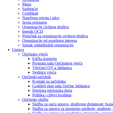
Mapa
Saobraćaj
Certifikati
Naseljena mjesta i ulice
Javna priznanja
Organizacije civilnog društva
Imenik OCD
Priručnik za organizacije civilnog društva
Organizacije od posebnog interesa
Spisak omladinskih organizacija
Uprava
Općinsko vijeće
Etička komisija
Program rada Općinskog vijeća
Vijećnici OV-a Jablanica
Sjednice vijeća
Općinski načelnik
Kontakt za načelnika
Godišnji plan rada Općine Jablanica
Direktna telefonska linija
Politika i ciljevi kvaliteta
Općinske službe
Služba za opću upravu, društvene djelatnosti, borač
Služba za upravu za prostorno uređenje, građenje,