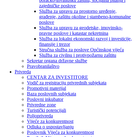
boračko-invalidsku zaštitu, socijalna pitanja i
zajedničke poslove
Služba za upravu za prostorno uređenje,
građenje, zaštitu okoline i stambeno-komunalne
poslove
Služba za upravu za geodetske, imovinsko-
pravne poslove i katastar nekretnina
Služba za lokalni ekonomski razvoj i investicije,
finansije i trezor
Stručna služba za poslove Općinskog vijeća
Služba za civilnu i protivpožarnu zaštitu
Sekretar organa državne službe
Pravobranilaštvo
Privreda
CENTAR ZA INVESTITORE
Vodič za registraciju privrednih subjekata
Promotivni materijal
Baza poslovnih subjekata
Poslovni inkubator
Privredne zone
Turistički potencijali
Poljoprivreda
Vijeće za konkurentnost
Odluka o uspostavljanju
Poslovnik Vijeća za konkurentnost