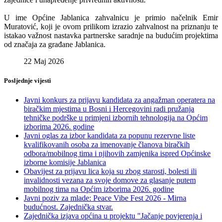
U ime Općine Jablanica zahvalnicu je primio načelnik Emir
Muratović, koji je ovom prilikom izrazio zahvalnost na priznanju te
istakao važnost nastavka partnerske saradnje na budućim projektima
od značaja za građane Jablanica.
22 Maj 2026
Posljednje vijesti
Javni konkurs za prijavu kandidata za angažman operatera na
biračkim mjestima u Bosni i Hercegovini radi pružanja
tehničke podrške u primjeni izbornih tehnologija na Općim
izborima 2026. godine
Javni oglas za izbor kandidata za popunu rezervne liste
kvalifikovanih osoba za imenovanje članova biračkih
odbora/mobilnog tima i njihovih zamjenika ispred Općinske
izborne komisije Jablanica
Obavijest za prijavu lica koja su zbog starosti, bolesti ili
invalidnosti vezana za svoje domove za glasanje putem
mobilnog tima na Općim izborima 2026. godine
Javni poziv za mlade: Peace Vibe Fest 2026 - Mirna
budućnost. Zajednička stvar.
Zajednička izjava općina u projektu "Jačanje povjerenja i