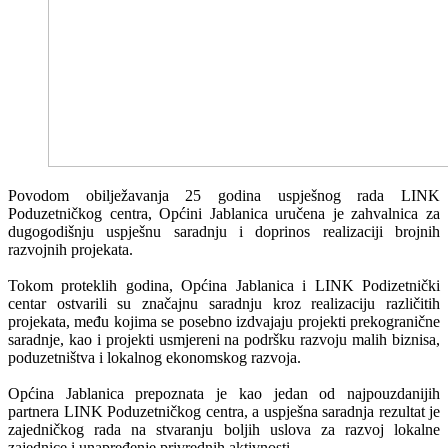
Povodom obilježavanja 25 godina uspješnog rada LINK
Poduzetničkog centra, Općini Jablanica uručena je zahvalnica za
dugogodišnju uspješnu saradnju i doprinos realizaciji brojnih
razvojnih projekata.
Tokom proteklih godina, Općina Jablanica i LINK Podizetnički
centar ostvarili su značajnu saradnju kroz realizaciju različitih
projekata, među kojima se posebno izdvajaju projekti prekogranične
saradnje, kao i projekti usmjereni na podršku razvoju malih biznisa,
poduzetništva i lokalnog ekonomskog razvoja.
Općina Jablanica prepoznata je kao jedan od najpouzdanijih
partnera LINK Poduzetničkog centra, a uspješna saradnja rezultat je
zajedničkog rada na stvaranju boljih uslova za razvoj lokalne
zajednice i unapređenje privrednih aktivnosti.