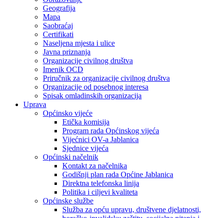
Geografija
Mapa
Saobraćaj
Certifikati
Naseljena mjesta i ulice
Javna priznanja
Organizacije civilnog društva
Imenik OCD
Priručnik za organizacije civilnog društva
Organizacije od posebnog interesa
Spisak omladinskih organizacija
Uprava
Općinsko vijeće
Etička komisija
Program rada Općinskog vijeća
Vijećnici OV-a Jablanica
Sjednice vijeća
Općinski načelnik
Kontakt za načelnika
Godišnji plan rada Općine Jablanica
Direktna telefonska linija
Politika i ciljevi kvaliteta
Općinske službe
Služba za opću upravu, društvene djelatnosti,