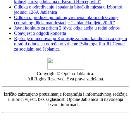
kohezije u zajednicama u Bosni i Hercegovini"
Odluka o određivanju i spajanju biračkih mjesta u Izbornoj
jedinici 126A Jablanica
Odluka o produženju radnog vremena tokom održavanje
centralnog dijela manifestacije "Jablaničko ljeto 2026."
Javni konkurs za prijem 2 (dva) odgajatelja u radni odnos
Obavijest o odgodi koncerta
Rješenje o imenovanju Komisije za izbor kandidata za prijem
u radni odnos na određeno vrijeme Psihologa II u JU Centar
za socijalni rad Jablanica
Copyright © Općina Jablanica.
All Rights Reserved. Sva prava zadržana.
Izričito zabranjeno preuzimanje fotografija i informativnog sadržaja
u rubrici vijesti, bez saglasnosti Općine Jablanica ili navođenja
izvora informacija.