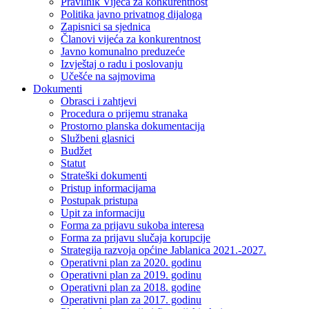
Pravilnik Vijeca za konkurentnost
Politika javno privatnog dijaloga
Zapisnici sa sjednica
Članovi vijeća za konkurentnost
Javno komunalno preduzeće
Izvještaj o radu i poslovanju
Učešće na sajmovima
Dokumenti
Obrasci i zahtjevi
Procedura o prijemu stranaka
Prostorno planska dokumentacija
Službeni glasnici
Budžet
Statut
Strateški dokumenti
Pristup informacijama
Postupak pristupa
Upit za informaciju
Forma za prijavu sukoba interesa
Forma za prijavu slučaja korupcije
Strategija razvoja općine Jablanica 2021.-2027.
Operativni plan za 2020. godinu
Operativni plan za 2019. godinu
Operativni plan za 2018. godine
Operativni plan za 2017. godinu