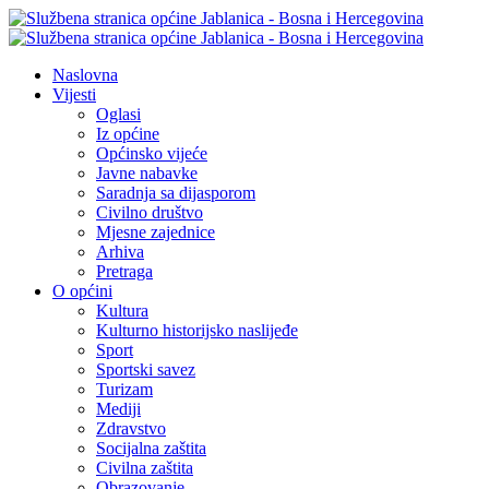
Naslovna
Vijesti
Oglasi
Iz općine
Općinsko vijeće
Javne nabavke
Saradnja sa dijasporom
Civilno društvo
Mjesne zajednice
Arhiva
Pretraga
O općini
Kultura
Kulturno historijsko naslijeđe
Sport
Sportski savez
Turizam
Mediji
Zdravstvo
Socijalna zaštita
Civilna zaštita
Obrazovanje