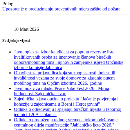
Prilog:
Upozorenje o preduzimanju preventivnih mjera zaštite od požara
10 Mart 2026
Posljednje vijesti
Javni oglas za izbor kandidata za popunu rezervne liste
kvalifikovanih osoba za imenovanje članova biračkih
odbora/mobilnog tima i njihovih zamjenika ispred Općinske
izborne komisije Jablanica
Obavijest za prijavu lica koja su zbog starosti, bolesti ili
invalidnosti vezana za svoje domove za glasanje putem
mobilnog tima na Općim izborima 2026. godine
Javni poziv za mlade: Peace Vibe Fest 2026 - Mirna
budućnost. Zajednička stvar.
Zajednička izjava općina u projektu "Jačanje povjerenja i
kohezije u zajednicama u Bosni i Hercegovini"
Odluka o određivanju i spajanju biračkih mjesta u Izbornoj
jedinici 126A Jablanica
Odluka o produženju radnog vremena tokom održavanje
centralnog dijela manifestacije "Jablaničko ljeto 2026."