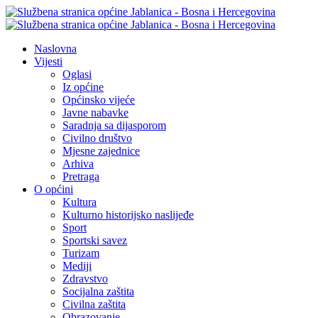
Naslovna
Vijesti
Oglasi
Iz općine
Općinsko vijeće
Javne nabavke
Saradnja sa dijasporom
Civilno društvo
Mjesne zajednice
Arhiva
Pretraga
O općini
Kultura
Kulturno historijsko naslijeđe
Sport
Sportski savez
Turizam
Mediji
Zdravstvo
Socijalna zaštita
Civilna zaštita
Obrazovanje