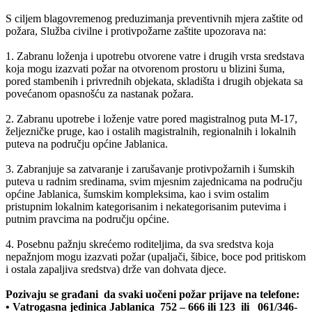
S ciljem blagovremenog preduzimanja preventivnih mjera zaštite od
požara, Služba civilne i protivpožarne zaštite upozorava na:
1. Zabranu loženja i upotrebu otvorene vatre i drugih vrsta sredstava
koja mogu izazvati požar na otvorenom prostoru u blizini šuma,
pored stambenih i privrednih objekata, skladišta i drugih objekata sa
povećanom opasnošću za nastanak požara.
2. Zabranu upotrebe i loženje vatre pored magistralnog puta M-17,
željezničke pruge, kao i ostalih magistralnih, regionalnih i lokalnih
puteva na području općine Jablanica.
3. Zabranjuje sa zatvaranje i zarušavanje protivpožarnih i šumskih
puteva u radnim sredinama, svim mjesnim zajednicama na području
općine Jablanica, šumskim kompleksima, kao i svim ostalim
pristupnim lokalnim kategorisanim i nekategorisanim putevima i
putnim pravcima na području općine.
4. Posebnu pažnju skrećemo roditeljima, da sva sredstva koja
nepažnjom mogu izazvati požar (upaljači, šibice, boce pod pritiskom
i ostala zapaljiva sredstva) drže van dohvata djece.
Pozivaju se građani da svaki uočeni požar prijave na telefone:
• Vatrogasna jedinica Jablanica 752 – 666 ili 123 ili 061/346-