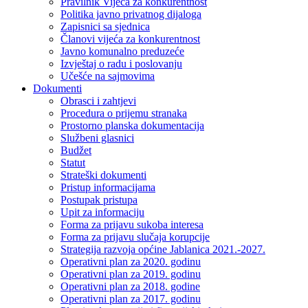
Pravilnik Vijeca za konkurentnost
Politika javno privatnog dijaloga
Zapisnici sa sjednica
Članovi vijeća za konkurentnost
Javno komunalno preduzeće
Izvještaj o radu i poslovanju
Učešće na sajmovima
Dokumenti
Obrasci i zahtjevi
Procedura o prijemu stranaka
Prostorno planska dokumentacija
Službeni glasnici
Budžet
Statut
Strateški dokumenti
Pristup informacijama
Postupak pristupa
Upit za informaciju
Forma za prijavu sukoba interesa
Forma za prijavu slučaja korupcije
Strategija razvoja općine Jablanica 2021.-2027.
Operativni plan za 2020. godinu
Operativni plan za 2019. godinu
Operativni plan za 2018. godine
Operativni plan za 2017. godinu