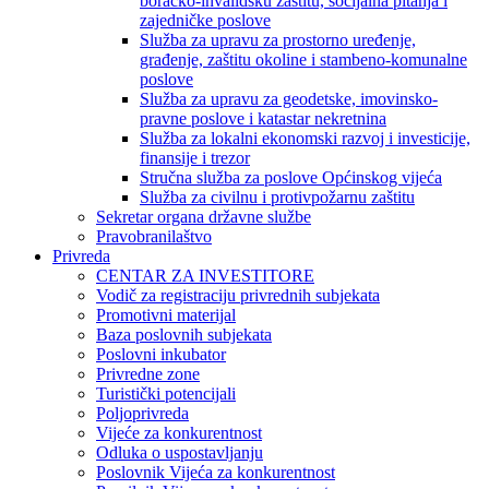
boračko-invalidsku zaštitu, socijalna pitanja i
zajedničke poslove
Služba za upravu za prostorno uređenje,
građenje, zaštitu okoline i stambeno-komunalne
poslove
Služba za upravu za geodetske, imovinsko-
pravne poslove i katastar nekretnina
Služba za lokalni ekonomski razvoj i investicije,
finansije i trezor
Stručna služba za poslove Općinskog vijeća
Služba za civilnu i protivpožarnu zaštitu
Sekretar organa državne službe
Pravobranilaštvo
Privreda
CENTAR ZA INVESTITORE
Vodič za registraciju privrednih subjekata
Promotivni materijal
Baza poslovnih subjekata
Poslovni inkubator
Privredne zone
Turistički potencijali
Poljoprivreda
Vijeće za konkurentnost
Odluka o uspostavljanju
Poslovnik Vijeća za konkurentnost