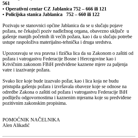
561
• Operativni centar CZ Jablanica 752 – 666 ili 121
• Policijska stanica Jablanica 752 – 660 ili 122
Pozivaju se stanovnici općine Jablanica da se u slučaju pojave
požara, ne čekajući poziv nadležnog organa, obavezno uključe u
gašenje manjih početnih ili većih požara, kao i da u slučaju potrebe
ustupe raspoloživa materijalno-tehnička i druga sredstva.
Upozoravaju se sva pravna i fizička lica da su Zakonom o zaštiti od
požara i vatrogastvu Federacije Bosne i Hercegovine kao i
Krivičnim zakonom FBiH predviđene kaznene mjere za paljenja
vatre i izazivanje požara.
Svako lice koje bude izazvalo požar, kao i lica koja ne budu
pristupila gašenju požara i izvršavala obaveze koje se odnose na
odredbe Zakona o zaštiti od požara i vatrogastvu Federacije BiH
podliježu odgovornostima i kaznenim mjerama koje su predviđene
pozitivnim zakonskim propisima.
POMOĆNIK NAČELNIKA
Alen Alikadić