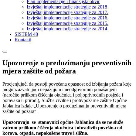
Plan implementacije i finansijski okvir
Izvještaj implementacije strategije za 2018
Izvještaj implementacije strategije za 2017.
Izvještaj implementacije strategije za 2016.
Izvještaj implementacije strategije za 2015.
Izvještaj implementacije strategije za 2014.
SISTEM 48
Kontakti
Upozorenje o preduzimanju preventivnih
mjera zaštite od požara
Procjenjujući da postoji povećana opasnost od izbijanja požara koje
mogu izazvati ljudi nepažnjom i neodgovornim ponašanjem
(naročito prilikom čišćenja okućnica i poljoprivrednih posjeda i
boravaka u prirodi), Služba civilne i protivpožarne zaštite Općine
Jablanica izdaje „Upozorenje o preduzimanju preventivnih mjera
zaštite od požara“.
Upozoravaju se stanovnici općine Jablanica da se ne služe
vatrom prilikom čišćenja okućnica i obradivih površina od
korova, otpada, nepokošene trave i slično.