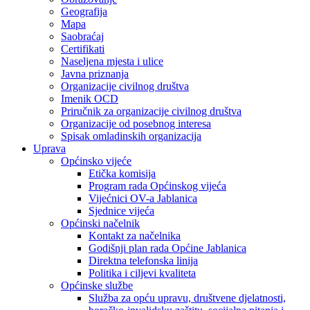
Geografija
Mapa
Saobraćaj
Certifikati
Naseljena mjesta i ulice
Javna priznanja
Organizacije civilnog društva
Imenik OCD
Priručnik za organizacije civilnog društva
Organizacije od posebnog interesa
Spisak omladinskih organizacija
Uprava
Općinsko vijeće
Etička komisija
Program rada Općinskog vijeća
Vijećnici OV-a Jablanica
Sjednice vijeća
Općinski načelnik
Kontakt za načelnika
Godišnji plan rada Općine Jablanica
Direktna telefonska linija
Politika i ciljevi kvaliteta
Općinske službe
Služba za opću upravu, društvene djelatnosti,