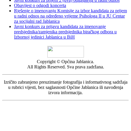
Javni konkurs za prijem 2 (dva) odgajatelja u radni odnos
Obavijest o odgodi koncerta
Rješenje o imenovanju Komisije za izbor kandidata za prijem
u radni odnos na određeno vrijeme Psihologa II u JU Centar
za socijalni rad Jablanica
Javni konkurs za prijavu kandidata za imenovanje
predsjednika/zamjenika predsjednika biračkog odbora u
Izbornoj jedinici Jablanica u BiH
Copyright © Općina Jablanica.
All Rights Reserved. Sva prava zadržana.
Izričito zabranjeno preuzimanje fotografija i informativnog sadržaja
u rubrici vijesti, bez saglasnosti Općine Jablanica ili navođenja
izvora informacija.