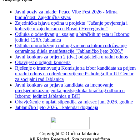
Javni poziv za mlade: Peace Vibe Fest 2026 - Mirna
budućnost. Zajednička stvar.
Zajednička izjava općina u projektu "Jačanje povjerenja i
kohezije u zajednicama u Bosni i Hercegovini"
Odluka o određivanju i spajanju biračkih mjesta u Izbornoj
jedinici 126A Jablanica
Odluka o produženju radnog vremena tokom održavanje
centralnog dijela manifestacije "Jablaničko ljeto 2026."
Javni konkurs za prijem 2 (dva) odgajatelja u radni odnos
Obavijest o odgodi koncerta
Rješenje o imenovanju Komisije za izbor kandidata za prijem
u radni odnos na određeno vrijeme Psihologa II u JU Centar
za socijalni rad Jablanica
Javni konkurs za prijavu kandidata za imenovanje
predsjednika/zamjenika predsjednika biračkog odbora u
Izbornoj jedinici Jablanica u BiH
Obavještenje o uplati stipendija za mjesec juni 2026. godine
Jablaničko ljeto 2026. - kalendar događaja
Copyright © Općina Jablanica.
All Rights Reserved. Sva prava zadržana.