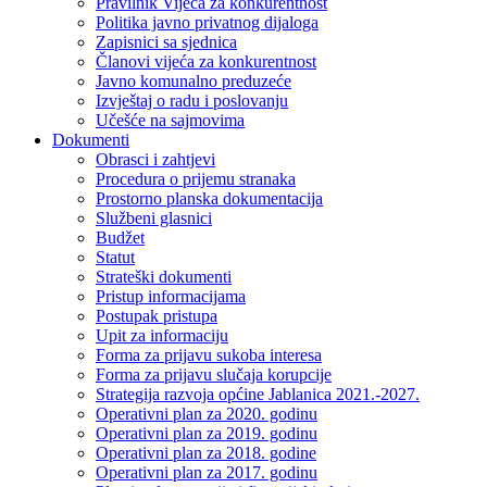
Pravilnik Vijeca za konkurentnost
Politika javno privatnog dijaloga
Zapisnici sa sjednica
Članovi vijeća za konkurentnost
Javno komunalno preduzeće
Izvještaj o radu i poslovanju
Učešće na sajmovima
Dokumenti
Obrasci i zahtjevi
Procedura o prijemu stranaka
Prostorno planska dokumentacija
Službeni glasnici
Budžet
Statut
Strateški dokumenti
Pristup informacijama
Postupak pristupa
Upit za informaciju
Forma za prijavu sukoba interesa
Forma za prijavu slučaja korupcije
Strategija razvoja općine Jablanica 2021.-2027.
Operativni plan za 2020. godinu
Operativni plan za 2019. godinu
Operativni plan za 2018. godine
Operativni plan za 2017. godinu