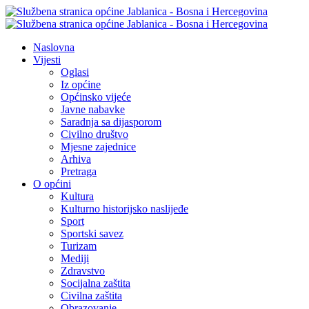
Naslovna
Vijesti
Oglasi
Iz općine
Općinsko vijeće
Javne nabavke
Saradnja sa dijasporom
Civilno društvo
Mjesne zajednice
Arhiva
Pretraga
O općini
Kultura
Kulturno historijsko naslijeđe
Sport
Sportski savez
Turizam
Mediji
Zdravstvo
Socijalna zaštita
Civilna zaštita
Obrazovanje