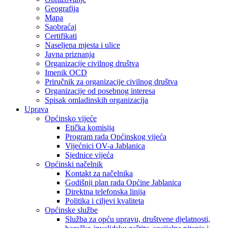
Geografija
Mapa
Saobraćaj
Certifikati
Naseljena mjesta i ulice
Javna priznanja
Organizacije civilnog društva
Imenik OCD
Priručnik za organizacije civilnog društva
Organizacije od posebnog interesa
Spisak omladinskih organizacija
Uprava
Općinsko vijeće
Etička komisija
Program rada Općinskog vijeća
Vijećnici OV-a Jablanica
Sjednice vijeća
Općinski načelnik
Kontakt za načelnika
Godišnji plan rada Općine Jablanica
Direktna telefonska linija
Politika i ciljevi kvaliteta
Općinske službe
Služba za opću upravu, društvene djelatnosti,