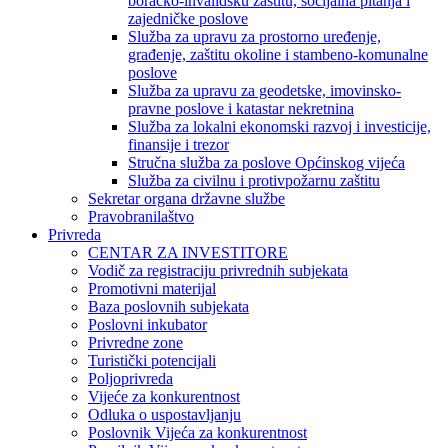
boračko-invalidsku zaštitu, socijalna pitanja i
zajedničke poslove
Služba za upravu za prostorno uređenje,
građenje, zaštitu okoline i stambeno-komunalne
poslove
Služba za upravu za geodetske, imovinsko-
pravne poslove i katastar nekretnina
Služba za lokalni ekonomski razvoj i investicije,
finansije i trezor
Stručna služba za poslove Općinskog vijeća
Služba za civilnu i protivpožarnu zaštitu
Sekretar organa državne službe
Pravobranilaštvo
Privreda
CENTAR ZA INVESTITORE
Vodič za registraciju privrednih subjekata
Promotivni materijal
Baza poslovnih subjekata
Poslovni inkubator
Privredne zone
Turistički potencijali
Poljoprivreda
Vijeće za konkurentnost
Odluka o uspostavljanju
Poslovnik Vijeća za konkurentnost