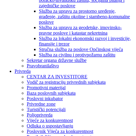
boračko-invalidsku zaštitu, socijalna pitanja i
zajedničke poslove
Služba za upravu za prostorno uređenje,
građenje, zaštitu okoline i stambeno-komunalne
poslove
Služba za upravu za geodetske, imovinsko-
pravne poslove i katastar nekretnina
Služba za lokalni ekonomski razvoj i investicije,
finansije i trezor
Stručna služba za poslove Općinskog vijeća
Služba za civilnu i protivpožarnu zaštitu
Sekretar organa državne službe
Pravobranilaštvo
Privreda
CENTAR ZA INVESTITORE
Vodič za registraciju privrednih subjekata
Promotivni materijal
Baza poslovnih subjekata
Poslovni inkubator
Privredne zone
Turistički potencijali
Poljoprivreda
Vijeće za konkurentnost
Odluka o uspostavljanju
Poslovnik Vijeća za konkurentnost