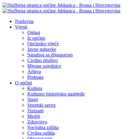
Naslovna
Vijesti
Oglasi
Iz općine
Općinsko vijeće
Javne nabavke
Saradnja sa dijasporom
Civilno društvo
Mjesne zajednice
Arhiva
Pretraga
O općini
Kultura
Kulturno historijsko naslijeđe
Sport
Sportski savez
Turizam
Mediji
Zdravstvo
Socijalna zaštita
Civilna zaštita
Obrazovanje