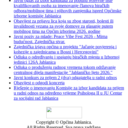
Javni oglas za izbor kandidata za popunu rezervne liste
kvalifikovanih osoba za imenovanje članova biračkih
odbora/mobilnog tima i njihovih zamjenika ispred Općinske
izborne komisije Jablanica
Obavijest za prijavu lica koja su zbog starosti, bolesti ili
invalidnosti vezana za svoje domove za glasanje putem
mobilnog tima na Općim izborima 2026. godine
Javni poziv za mlade: Peace Vibe Fest 2026 - Mirna
budućnost. Zajednička stvar.
Zajednička izjava općina u projektu "Jačanje povjerenja i
kohezije u zajednicama u Bosni i Hercegovini"
Odluka o određivanju i spajanju biračkih mjesta u Izbornoj
jedinici 126A Jablanica
Odluka o produženju radnog vremena tokom održavanje
centralnog dijela manifestacije "Jablaničko ljeto 2026."
Javni konkurs za prijem 2 (dva) odgajatelja u radni odnos
Obavijest o odgodi koncerta
Rješenje o imenovanju Komisije za izbor kandidata za prijem
u radni odnos na određeno vrijeme Psihologa II u JU Centar
za socijalni rad Jablanica
Copyright © Općina Jablanica.
All Rights Reserved. Sva prava zadržana.