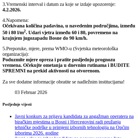
3.Vremenski interval i datum za koje se izdaje upozorenje:
4.2.2026.
4.Napomena:
Očekivana količina padavina, u navedenim područjima, između
2
50 i 80 l/m
. Udari vjetra između 60 i 80, povremeno na
krajnjem jugozapadu Bosne do 90 km/h.
5.Preporuke, mjere, prema WMO-u (Svjetska meteorološka
organizacija):
Poduzmite mjere opreza i pratite posljednju prognozu
vremena. Očekujte ometanja u dnevnim rutinama i BUDITE
SPREMNI na prekid aktivnosti na otvorenom.
Za sve dodatne informacije obratite se nadležnim institucijama!
03 Februar 2026
Posljednje vijesti
Javni konkurs za prijavu kandidata za angažman operatera na
biračkim mjestima u Bosni i Hercegovini radi pružanja
tehničke podrške u primjeni izbornih tehnologija na Općim
izborima 2026. godine