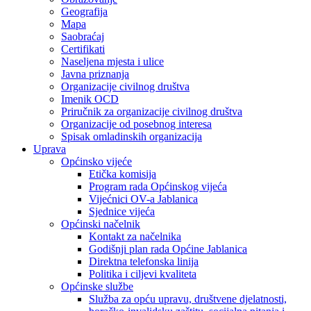
Geografija
Mapa
Saobraćaj
Certifikati
Naseljena mjesta i ulice
Javna priznanja
Organizacije civilnog društva
Imenik OCD
Priručnik za organizacije civilnog društva
Organizacije od posebnog interesa
Spisak omladinskih organizacija
Uprava
Općinsko vijeće
Etička komisija
Program rada Općinskog vijeća
Vijećnici OV-a Jablanica
Sjednice vijeća
Općinski načelnik
Kontakt za načelnika
Godišnji plan rada Općine Jablanica
Direktna telefonska linija
Politika i ciljevi kvaliteta
Općinske službe
Služba za opću upravu, društvene djelatnosti,