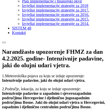
Plan implementacije i finansijski okvir
Izvještaj implementacije strategije za 2018
Izvještaj implementacije strategije za 2017.
Izvještaj implementacije strategije za 2016.
Izvještaj implementacije strategije za 2015.
Izvještaj implementacije strategije za 2014.
SISTEM 48
Kontakti
Narandžasto upozorenje FHMZ za dan
4.2.2025. godine- Intenzivnije padavine,
jaki do olujni udari vjetra.
1.Meteorološka pojava za koju se izdaje upozorenje:
Intenzivnije padavine, jaki do olujni udari vjetra.
2.Područje, lokacija, za koju se izdaje upozorenje:
Intenzivnije padavine u zapadnim i sjeverozapadnim
područjima Hercegovine i djelimično jugozapadnim
područjima Bosne. Jaki do olujni udari vjetra u Hercegovini,
zapadnim i djelimično centralnim područjima Bosne.