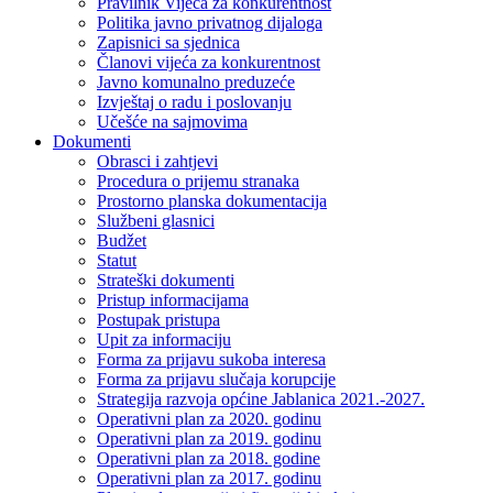
Pravilnik Vijeca za konkurentnost
Politika javno privatnog dijaloga
Zapisnici sa sjednica
Članovi vijeća za konkurentnost
Javno komunalno preduzeće
Izvještaj o radu i poslovanju
Učešće na sajmovima
Dokumenti
Obrasci i zahtjevi
Procedura o prijemu stranaka
Prostorno planska dokumentacija
Službeni glasnici
Budžet
Statut
Strateški dokumenti
Pristup informacijama
Postupak pristupa
Upit za informaciju
Forma za prijavu sukoba interesa
Forma za prijavu slučaja korupcije
Strategija razvoja općine Jablanica 2021.-2027.
Operativni plan za 2020. godinu
Operativni plan za 2019. godinu
Operativni plan za 2018. godine
Operativni plan za 2017. godinu