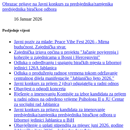
Obrazac prijave na Javni konkurs za predsjednika/zamjenika
predsjednika biračkog odbora
16 Januar 2026
Posljednje vijesti
Javni poziv za mlade: Peace Vibe Fest 2026 - Mirna
budućnost. Zajednička stvar.
Zajednička izjava općina u projektu "Jačanje povjerenja i
kohezije u zajednicama u Bosni i Hercegovini"
Odluka o određivanju i spajanju biračkih mjesta u Izbornoj
jedinici 126A Jablanica
Odluka o produženju radnog vremena tokom održavanje
centralnog dijela manifestacije "Jablaničko ljeto 2026."
Javni konkurs za prijem 2 (dva) odgajatelja u radni odnos
Obavijest o odgodi koncerta
Rješenje o imenovanju Komisije za izbor kandidata za prijem
u radni odnos na određeno vrijeme Psihologa II u JU Centar
za socijalni rad Jablanica
Javni konkurs za prijavu kandidata za imenovanje
predsjednika/zamjenika predsjednika biračkog odbora u
Izbornoj jedinici Jablanica u BiH
Obavještenje o uplati stipendija za mjesec juni 2026. godine