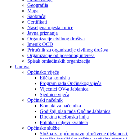
Geografija
Mapa
Saobraćaj
Certifikati
Naseljena mjesta i ulice
Javna priznanja
Organizacije civilnog društva
Imenik OCD
Priručnik za organizacije civilnog društva
Organizacije od posebnog interesa
Spisak omladinskih organizacija
Uprava
Općinsko vijeće
Etička komisija
Program rada Općinskog vijeća
Vijećnici OV-a Jablanica
Sjednice vijeća
Općinski načelnik
Kontakt za načelnika
Godišnji plan rada Općine Jablanica
Direktna telefonska linija
Politika i ciljevi kvaliteta
Općinske službe
Služba za opću upravu, društvene djelatnosti,