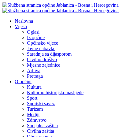
Naslovna
Vijesti
Oglasi
Iz općine
Općinsko vijeće
Javne nabavke
Saradnja sa dijasporom
Civilno društvo
Mjesne zajednice
Arhiva
Pretraga
O općini
Kultura
Kulturno historijsko naslijeđe
Sport
Sportski savez
Turizam
Mediji
Zdravstvo
Socijalna zaštita
Civilna zaštita
Obrazovanje