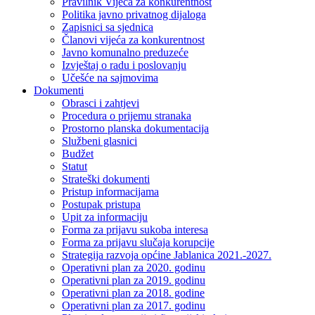
Pravilnik Vijeca za konkurentnost
Politika javno privatnog dijaloga
Zapisnici sa sjednica
Članovi vijeća za konkurentnost
Javno komunalno preduzeće
Izvještaj o radu i poslovanju
Učešće na sajmovima
Dokumenti
Obrasci i zahtjevi
Procedura o prijemu stranaka
Prostorno planska dokumentacija
Službeni glasnici
Budžet
Statut
Strateški dokumenti
Pristup informacijama
Postupak pristupa
Upit za informaciju
Forma za prijavu sukoba interesa
Forma za prijavu slučaja korupcije
Strategija razvoja općine Jablanica 2021.-2027.
Operativni plan za 2020. godinu
Operativni plan za 2019. godinu
Operativni plan za 2018. godine
Operativni plan za 2017. godinu