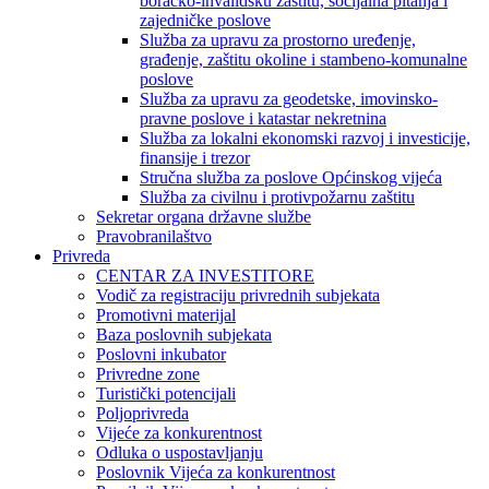
boračko-invalidsku zaštitu, socijalna pitanja i
zajedničke poslove
Služba za upravu za prostorno uređenje,
građenje, zaštitu okoline i stambeno-komunalne
poslove
Služba za upravu za geodetske, imovinsko-
pravne poslove i katastar nekretnina
Služba za lokalni ekonomski razvoj i investicije,
finansije i trezor
Stručna služba za poslove Općinskog vijeća
Služba za civilnu i protivpožarnu zaštitu
Sekretar organa državne službe
Pravobranilaštvo
Privreda
CENTAR ZA INVESTITORE
Vodič za registraciju privrednih subjekata
Promotivni materijal
Baza poslovnih subjekata
Poslovni inkubator
Privredne zone
Turistički potencijali
Poljoprivreda
Vijeće za konkurentnost
Odluka o uspostavljanju
Poslovnik Vijeća za konkurentnost