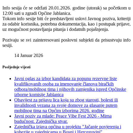
Info sesija će se održati 20.01.2026. godine (utorak) sa početkom u
12:00 sati u zgradi Općine Jablanica.
Tokom info sesije biti će predstavljeni uslovi Javnog poziva, kriteriji
za odabir korisnika, potrebna dokumentacija, kao i postupak prijave,
uz mogućnost postavljanja pitanja i dodatnih pojašnjenja.
Pozivaju se svi zainteresovani poslovni subjekti da prisustvuju info
sesiji.
14 Januar 2026
Posljednje vijesti
Javni oglas za izbor kandidata za popunu rezervne liste
kvalifikovanih osoba za imenovanje članova biračkih
odbora/mobilnog tima i njihovih zamjenika ispred Općinske
izborne komisije Jablanica
Obavijest za prijavu lica koja su zbog starosti, bolesti ili
invalidnosti vezana za svoje domove za glasanje putem
mobilnog tima na Općim izborima 2026. godine
Javni poziv za mlade: Peace Vibe Fest 2026 - Mirna
budućnost. Zajednička stvar.
Zajednička izjava općina u projektu "Jačanje povjerenja i
kohezije u zajednicama u Bosni i Hercegovini"