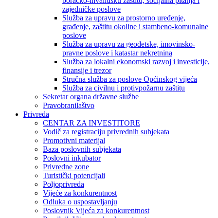
boračko-invalidsku zaštitu, socijalna pitanja i
zajedničke poslove
Služba za upravu za prostorno uređenje,
građenje, zaštitu okoline i stambeno-komunalne
poslove
Služba za upravu za geodetske, imovinsko-
pravne poslove i katastar nekretnina
Služba za lokalni ekonomski razvoj i investicije,
finansije i trezor
Stručna služba za poslove Općinskog vijeća
Služba za civilnu i protivpožarnu zaštitu
Sekretar organa državne službe
Pravobranilaštvo
Privreda
CENTAR ZA INVESTITORE
Vodič za registraciju privrednih subjekata
Promotivni materijal
Baza poslovnih subjekata
Poslovni inkubator
Privredne zone
Turistički potencijali
Poljoprivreda
Vijeće za konkurentnost
Odluka o uspostavljanju
Poslovnik Vijeća za konkurentnost