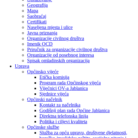
Geografija
Mapa
Saobraćaj
Certifikati
Naseljena mjesta i ulice
Javna priznanja
Organizacije civilnog društva
Imenik OCD
Priručnik za organizacije civilnog društva
Organizacije od posebnog interesa
Spisak omladinskih organizacija
Uprava
Općinsko vijeće
Etička komisija
Program rada Općinskog vijeća
Vijećnici OV-a Jablanica
Sjednice vijeća
Općinski načelnik
Kontakt za načelnika
Godišnji plan rada Općine Jablanica
Direktna telefonska linija
Politika i ciljevi kvaliteta
Općinske službe
Služba za opću upravu, društvene djelatnosti,