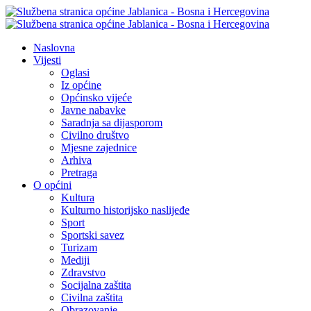
Naslovna
Vijesti
Oglasi
Iz općine
Općinsko vijeće
Javne nabavke
Saradnja sa dijasporom
Civilno društvo
Mjesne zajednice
Arhiva
Pretraga
O općini
Kultura
Kulturno historijsko naslijeđe
Sport
Sportski savez
Turizam
Mediji
Zdravstvo
Socijalna zaštita
Civilna zaštita
Obrazovanje