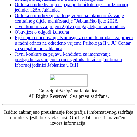
Odluka o određivanju i spajanju biračkih mjesta u Izbornoj
jedinici 126A Jablanica
Odluka o produženju radnog vremena tokom održavanje
centralnog dijela manifestacije "Jablaničko ljeto 2026."
Javni konkurs za prijem 2 (dva) odgajatelja u radni odnos
Obavijest o odgodi koncerta
Rješenje o imenovanju Komisije za izbor kandidata za prijem
u radni odnos na određeno vrijeme Psihologa II u JU Centar
za socijalni rad Jablanica
Javni konkurs za prijavu kandidata za imenovanje
predsjednika/zamjenika predsjednika biračkog odbora u
Izbornoj jedinici Jablanica u BiH
Copyright © Općina Jablanica.
All Rights Reserved. Sva prava zadržana.
Izričito zabranjeno preuzimanje fotografija i informativnog sadržaja
u rubrici vijesti, bez saglasnosti Općine Jablanica ili navođenja
izvora informacija.