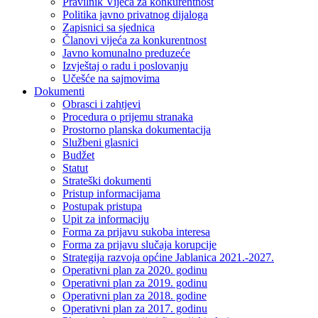
Pravilnik Vijeca za konkurentnost
Politika javno privatnog dijaloga
Zapisnici sa sjednica
Članovi vijeća za konkurentnost
Javno komunalno preduzeće
Izvještaj o radu i poslovanju
Učešće na sajmovima
Dokumenti
Obrasci i zahtjevi
Procedura o prijemu stranaka
Prostorno planska dokumentacija
Službeni glasnici
Budžet
Statut
Strateški dokumenti
Pristup informacijama
Postupak pristupa
Upit za informaciju
Forma za prijavu sukoba interesa
Forma za prijavu slučaja korupcije
Strategija razvoja općine Jablanica 2021.-2027.
Operativni plan za 2020. godinu
Operativni plan za 2019. godinu
Operativni plan za 2018. godine
Operativni plan za 2017. godinu