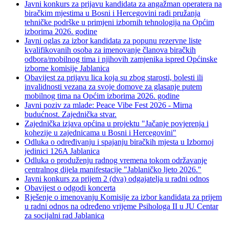
Javni konkurs za prijavu kandidata za angažman operatera na
biračkim mjestima u Bosni i Hercegovini radi pružanja
tehničke podrške u primjeni izbornih tehnologija na Općim
izborima 2026. godine
Javni oglas za izbor kandidata za popunu rezervne liste
kvalifikovanih osoba za imenovanje članova biračkih
odbora/mobilnog tima i njihovih zamjenika ispred Općinske
izborne komisije Jablanica
Obavijest za prijavu lica koja su zbog starosti, bolesti ili
invalidnosti vezana za svoje domove za glasanje putem
mobilnog tima na Općim izborima 2026. godine
Javni poziv za mlade: Peace Vibe Fest 2026 - Mirna
budućnost. Zajednička stvar.
Zajednička izjava općina u projektu "Jačanje povjerenja i
kohezije u zajednicama u Bosni i Hercegovini"
Odluka o određivanju i spajanju biračkih mjesta u Izbornoj
jedinici 126A Jablanica
Odluka o produženju radnog vremena tokom održavanje
centralnog dijela manifestacije "Jablaničko ljeto 2026."
Javni konkurs za prijem 2 (dva) odgajatelja u radni odnos
Obavijest o odgodi koncerta
Rješenje o imenovanju Komisije za izbor kandidata za prijem
u radni odnos na određeno vrijeme Psihologa II u JU Centar
za socijalni rad Jablanica