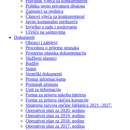
Pravilnik Vijeca za konkurentnost
Politika javno privatnog dijaloga
Zapisnici sa sjednica
Članovi vijeća za konkurentnost
Javno komunalno preduzeće
Izvještaj o radu i poslovanju
Učešće na sajmovima
Dokumenti
Obrasci i zahtjevi
Procedura o prijemu stranaka
Prostorno planska dokumentacija
Službeni glasnici
Budžet
Statut
Strateški dokumenti
Pristup informacijama
Postupak pristupa
Upit za informaciju
Forma za prijavu sukoba interesa
Forma za prijavu slučaja korupcije
Strategija razvoja općine Jablanica 2021.-2027.
Operativni plan za 2020. godinu
Operativni plan za 2019. godinu
Operativni plan za 2018. godine
Operativni plan za 2017. godinu