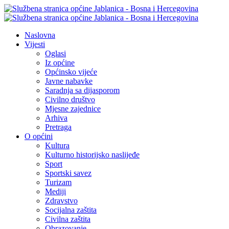
Naslovna
Vijesti
Oglasi
Iz općine
Općinsko vijeće
Javne nabavke
Saradnja sa dijasporom
Civilno društvo
Mjesne zajednice
Arhiva
Pretraga
O općini
Kultura
Kulturno historijsko naslijeđe
Sport
Sportski savez
Turizam
Mediji
Zdravstvo
Socijalna zaštita
Civilna zaštita
Obrazovanje