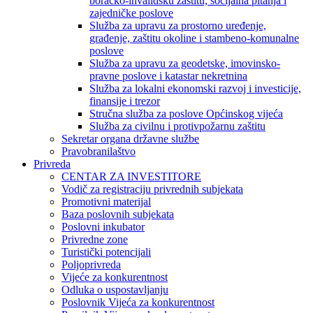
boračko-invalidsku zaštitu, socijalna pitanja i
zajedničke poslove
Služba za upravu za prostorno uređenje,
građenje, zaštitu okoline i stambeno-komunalne
poslove
Služba za upravu za geodetske, imovinsko-
pravne poslove i katastar nekretnina
Služba za lokalni ekonomski razvoj i investicije,
finansije i trezor
Stručna služba za poslove Općinskog vijeća
Služba za civilnu i protivpožarnu zaštitu
Sekretar organa državne službe
Pravobranilaštvo
Privreda
CENTAR ZA INVESTITORE
Vodič za registraciju privrednih subjekata
Promotivni materijal
Baza poslovnih subjekata
Poslovni inkubator
Privredne zone
Turistički potencijali
Poljoprivreda
Vijeće za konkurentnost
Odluka o uspostavljanju
Poslovnik Vijeća za konkurentnost