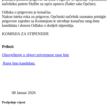
načelniku putem Službe za opću upravu (Šalter sala Općine).
Odluka o prigovoru je konačna.
Nakon isteka roka za prigovor, Općinski načelnik razmatra pristigle
prigovore zajedno sa Komisijom te utvrđuje konačnu rang-listu
kandidata i donosi Odluku o dodjeli stipendija.
KOMISIJA ZA STIPENDIJE
Prilozi:
Obavještenje o objavi privremene rang liste
Rang lista kandidata.
08 Januar 2026
Posljednje vijesti