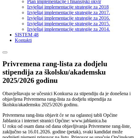
Plan implementacije i finansijski okvir
Izvještaj implementacije strategije za 2018
Izvještaj implementacije strategije za 2017.
Izvještaj implementacije strategije za 2016.
Izvještaj implementacije strategije za 2015.
Izvještaj implementacije strategije za 2014.
SISTEM 48
Kontakti
Privremena rang-lista za dodjelu
stipendija za školsku/akademsku
2025/2026 godinu
Obavještavaju se učesnici Konkursa za stipendiju da je donešena i
objavljena Privremena rang-lista za dodjelu stipendija za
školsku/akademsku 2025/2026 godinu.
Privremena rang-lista objavit će se na oglasnoj tabli Općine
Jablanica i internet stranici Općine: www.jablanica.ba
U roku od osam dana od dana objavljivanja Privremene rang-liste,
zaključno sa 16.01.2026. godine (petak), svaki kandidat može
podnijeti pismeni prigovor na listu. Prigovor se upućuje Općinskom