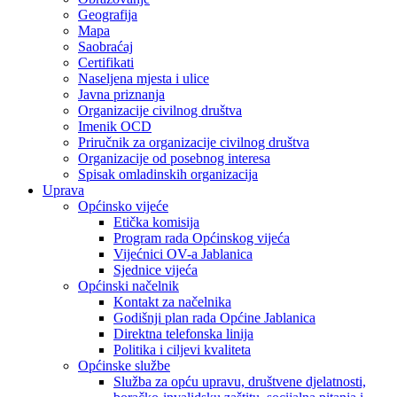
Geografija
Mapa
Saobraćaj
Certifikati
Naseljena mjesta i ulice
Javna priznanja
Organizacije civilnog društva
Imenik OCD
Priručnik za organizacije civilnog društva
Organizacije od posebnog interesa
Spisak omladinskih organizacija
Uprava
Općinsko vijeće
Etička komisija
Program rada Općinskog vijeća
Vijećnici OV-a Jablanica
Sjednice vijeća
Općinski načelnik
Kontakt za načelnika
Godišnji plan rada Općine Jablanica
Direktna telefonska linija
Politika i ciljevi kvaliteta
Općinske službe
Služba za opću upravu, društvene djelatnosti,