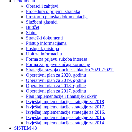
Dokumenti
Obrasci i zahtjevi
Procedura o prijemu stranaka
Prostorno planska dokumentacija
Službeni glasnici
Budžet
Statut
Strateški dokumenti
Pristup informacijama
Postupak pristupa
Upit za informaciju
Forma za prijavu sukoba interesa
Forma za prijavu slučaja korupcije
Strategija razvoja općine Jablanica 2021.-2027.
Operativni plan za 2020. godinu
Operativni plan za 2019. godinu
Operativni plan za 2018. godine
Operativni plan za 2017. godinu
Plan implementacije i finansijski okvir
Izvještaj implementacije strategije za 2018
Izvještaj implementacije strategije za 2017.
Izvještaj implementacije strategije za 2016.
Izvještaj implementacije strategije za 2015.
Izvještaj implementacije strategije za 2014.
SISTEM 48