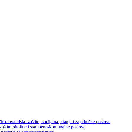
ko-invalidsku zaštitu, socijalna pitanja i zajedničke poslove
 zaštitu okoline i stambeno-komunalne poslove