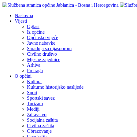
Naslovna
Vijesti
Oglasi
Iz općine
Općinsko vijeće
Javne nabavke
Saradnja sa dijasporom
Civilno društvo
Mjesne zajednice
Arhiva
Pretraga
O općini
Kultura
Kulturno historijsko naslijeđe
Sport
Sportski savez
Turizam
Mediji
Zdravstvo
Socijalna zaštita
Civilna zaštita
Obrazovanje
Geografija