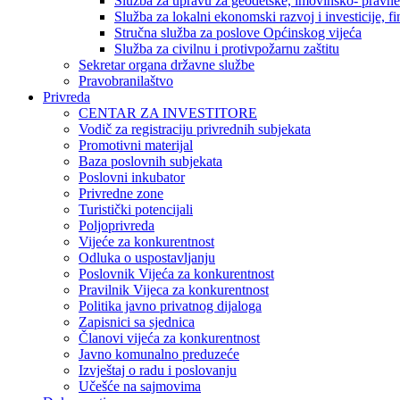
Služba za upravu za geodetske, imovinsko- pravne 
Služba za lokalni ekonomski razvoj i investicije, fin
Stručna služba za poslove Općinskog vijeća
Služba za civilnu i protivpožarnu zaštitu
Sekretar organa državne službe
Pravobranilaštvo
Privreda
CENTAR ZA INVESTITORE
Vodič za registraciju privrednih subjekata
Promotivni materijal
Baza poslovnih subjekata
Poslovni inkubator
Privredne zone
Turistički potencijali
Poljoprivreda
Vijeće za konkurentnost
Odluka o uspostavljanju
Poslovnik Vijeća za konkurentnost
Pravilnik Vijeca za konkurentnost
Politika javno privatnog dijaloga
Zapisnici sa sjednica
Članovi vijeća za konkurentnost
Javno komunalno preduzeće
Izvještaj o radu i poslovanju
Učešće na sajmovima