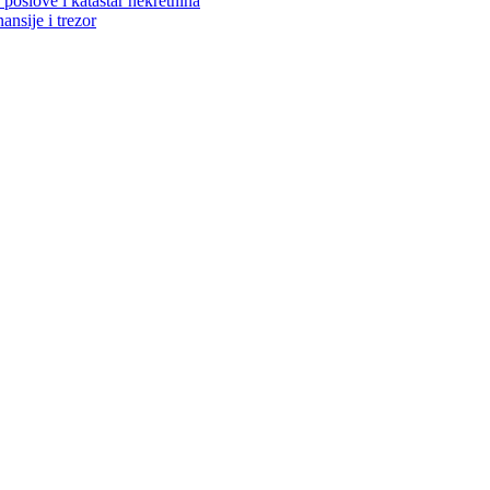
poslove i katastar nekretnina
ansije i trezor