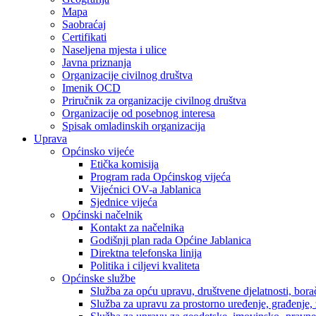
Mapa
Saobraćaj
Certifikati
Naseljena mjesta i ulice
Javna priznanja
Organizacije civilnog društva
Imenik OCD
Priručnik za organizacije civilnog društva
Organizacije od posebnog interesa
Spisak omladinskih organizacija
Uprava
Općinsko vijeće
Etička komisija
Program rada Općinskog vijeća
Vijećnici OV-a Jablanica
Sjednice vijeća
Općinski načelnik
Kontakt za načelnika
Godišnji plan rada Općine Jablanica
Direktna telefonska linija
Politika i ciljevi kvaliteta
Općinske službe
Služba za opću upravu, društvene djelatnosti, borač
Služba za upravu za prostorno uređenje, građenje,