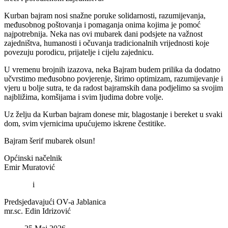
Kurban bajram nosi snažne poruke solidarnosti, razumijevanja,
međusobnog poštovanja i pomaganja onima kojima je pomoć
najpotrebnija. Neka nas ovi mubarek dani podsjete na važnost
zajedništva, humanosti i očuvanja tradicionalnih vrijednosti koje
povezuju porodicu, prijatelje i cijelu zajednicu.
U vremenu brojnih izazova, neka Bajram budem prilika da dodatno
učvrstimo međusobno povjerenje, širimo optimizam, razumijevanje i
vjeru u bolje sutra, te da radost bajramskih dana podjelimo sa svojim
najbližima, komšijama i svim ljudima dobre volje.
Uz želju da Kurban bajram donese mir, blagostanje i bereket u svaki
dom, svim vjernicima upućujemo iskrene čestitike.
Bajram šerif mubarek olsun!
Općinski načelnik
Emir Muratović
i
Predsjedavajući OV-a Jablanica
mr.sc. Edin Idrizović