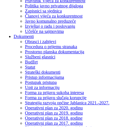
Pravilnik Vijeca za konkurentnost
Politika javno privatnog dijaloga
Zapisnici sa sjednica
Članovi vijeća za konkurentnost
Javno komunalno preduzeće
Izvještaj o radu i poslovanju
Učešće na sajmovima
Dokumenti
Obrasci i zahtjevi
Procedura o prijemu stranaka
Prostorno planska dokumentacija
Službeni glasnici
Budžet
Statut
Strateški dokumenti
Pristup informacijama
Postupak pristupa
Upit za informaciju
Forma za prijavu sukoba interesa
Forma za prijavu slučaja korupcije
Strategija razvoja općine Jablanica 2021.-2027.
Operativni plan za 2020. godinu
Operativni plan za 2019. godinu
Operativni plan za 2018. godine
Operativni plan za 2017. godinu