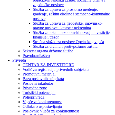
boračko-invalidsku zaštitu, socijalna pitanja i
zajedničke poslove
Služba za upravu za prostorno uređenje,
građenje, zaštitu okoline i stambeno-komunalne
poslove
Služba za upravu za geodetske, imovinsko-
pravne poslove i katastar nekretnina
Služba za lokalni ekonomski razvoj i investicije,
finansije i trezor
Stručna služba za poslove Općinskog vijeća
Služba za civilnu i protivpožarnu zaštitu
Sekretar organa državne službe
Pravobranilaštvo
Privreda
CENTAR ZA INVESTITORE
Vodič za registraciju privrednih subjekata
Promotivni materijal
Baza poslovnih subjekata
Poslovni inkubator
Privredne zone
Turistički potencijali
Poljoprivreda
Vijeće za konkurentnost
Odluka o uspostavljanju
Poslovnik Vijeća za konkurentnost