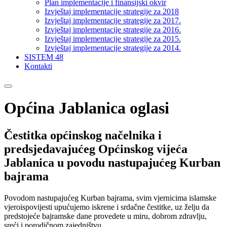
Plan implementacije i finansijski okvir
Izvještaj implementacije strategije za 2018
Izvještaj implementacije strategije za 2017.
Izvještaj implementacije strategije za 2016.
Izvještaj implementacije strategije za 2015.
Izvještaj implementacije strategije za 2014.
SISTEM 48
Kontakti
Općina Jablanica oglasi
Čestitka općinskog načelnika i
predsjedavajućeg Općinskog vijeća
Jablanica u povodu nastupajućeg Kurban
bajrama
Povodom nastupajućeg Kurban bajrama, svim vjernicima islamske
vjeroispovijesti upućujemo iskrene i srdačne čestitke, uz želju da
predstojeće bajramske dane provedete u miru, dobrom zdravlju,
sreći i porodičnom zajedništvu.