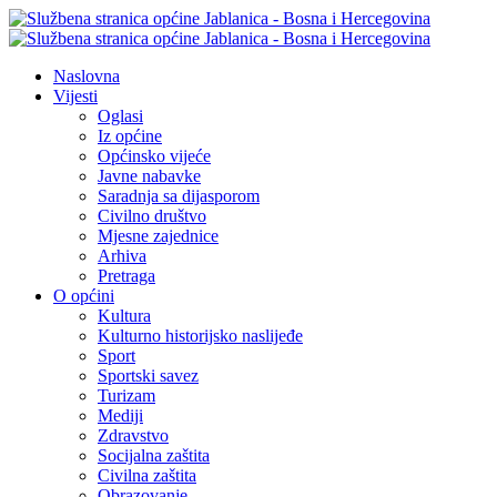
Naslovna
Vijesti
Oglasi
Iz općine
Općinsko vijeće
Javne nabavke
Saradnja sa dijasporom
Civilno društvo
Mjesne zajednice
Arhiva
Pretraga
O općini
Kultura
Kulturno historijsko naslijeđe
Sport
Sportski savez
Turizam
Mediji
Zdravstvo
Socijalna zaštita
Civilna zaštita
Obrazovanje