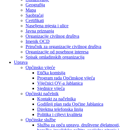
Geografija
Mapa
Saobraćaj
Certifikati
Naseljena mjesta i ulice
Javna priznanja
Organizacije civilnog društva
Imenik OCD
Priručnik za organizacije civilnog društva
Organizacije od posebnog interesa
Spisak omladinskih organizacija
Uprava
Općinsko vijeće
Etička komisija
Program rada Općinskog vijeća
Vijećnici OV-a Jablanica
Sjednice vijeća
Općinski načelnik
Kontakt za načelnika
Godišnji plan rada Općine Jablanica
Direktna telefonska linija
Politika i ciljevi kvaliteta
Općinske službe
Služba za opću upravu, društvene djelatnosti,