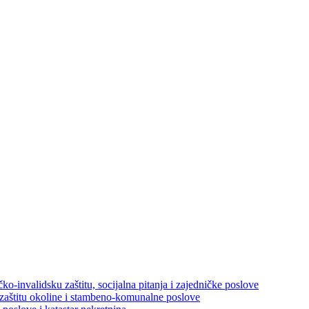
ko-invalidsku zaštitu, socijalna pitanja i zajedničke poslove
 zaštitu okoline i stambeno-komunalne poslove