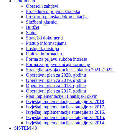
Dokumenti
Obrasci i zahtjevi
Procedura o prijemu stranaka
Prostorno planska dokumentacija
Službeni glasnici
Budžet
Statut
Strateški dokumenti
Pristup informacijama
Postupak pristupa
Upit za informaciju
Forma za prijavu sukoba interesa
Forma za prijavu slučaja korupcije
Strategija razvoja općine Jablanica 2021.-2027.
Operativni plan za 2020. godinu
Operativni plan za 2019. godinu
Operativni plan za 2018. godine
Operativni plan za 2017. godinu
Plan implementacije i finansijski okvir
Izvještaj implementacije strategije za 2018
Izvještaj implementacije strategije za 2017.
Izvještaj implementacije strategije za 2016.
Izvještaj implementacije strategije za 2015.
Izvještaj implementacije strategije za 2014.
SISTEM 48