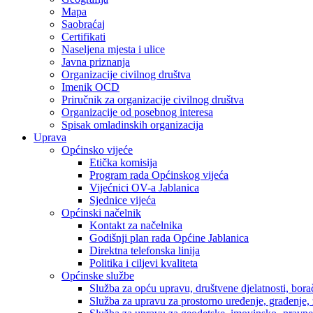
Mapa
Saobraćaj
Certifikati
Naseljena mjesta i ulice
Javna priznanja
Organizacije civilnog društva
Imenik OCD
Priručnik za organizacije civilnog društva
Organizacije od posebnog interesa
Spisak omladinskih organizacija
Uprava
Općinsko vijeće
Etička komisija
Program rada Općinskog vijeća
Vijećnici OV-a Jablanica
Sjednice vijeća
Općinski načelnik
Kontakt za načelnika
Godišnji plan rada Općine Jablanica
Direktna telefonska linija
Politika i ciljevi kvaliteta
Općinske službe
Služba za opću upravu, društvene djelatnosti, borač
Služba za upravu za prostorno uređenje, građenje,