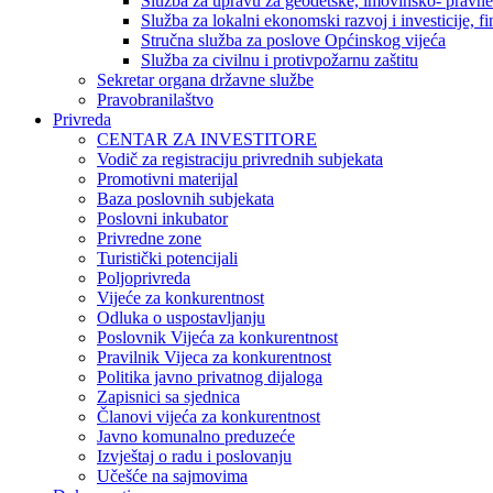
Služba za upravu za geodetske, imovinsko- pravne 
Služba za lokalni ekonomski razvoj i investicije, fin
Stručna služba za poslove Općinskog vijeća
Služba za civilnu i protivpožarnu zaštitu
Sekretar organa državne službe
Pravobranilaštvo
Privreda
CENTAR ZA INVESTITORE
Vodič za registraciju privrednih subjekata
Promotivni materijal
Baza poslovnih subjekata
Poslovni inkubator
Privredne zone
Turistički potencijali
Poljoprivreda
Vijeće za konkurentnost
Odluka o uspostavljanju
Poslovnik Vijeća za konkurentnost
Pravilnik Vijeca za konkurentnost
Politika javno privatnog dijaloga
Zapisnici sa sjednica
Članovi vijeća za konkurentnost
Javno komunalno preduzeće
Izvještaj o radu i poslovanju
Učešće na sajmovima