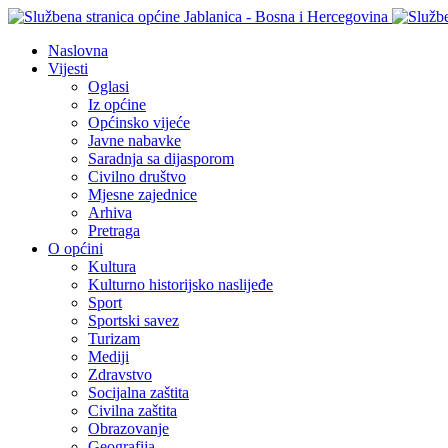
Naslovna
Vijesti
Oglasi
Iz općine
Općinsko vijeće
Javne nabavke
Saradnja sa dijasporom
Civilno društvo
Mjesne zajednice
Arhiva
Pretraga
O općini
Kultura
Kulturno historijsko naslijeđe
Sport
Sportski savez
Turizam
Mediji
Zdravstvo
Socijalna zaštita
Civilna zaštita
Obrazovanje
Geografija