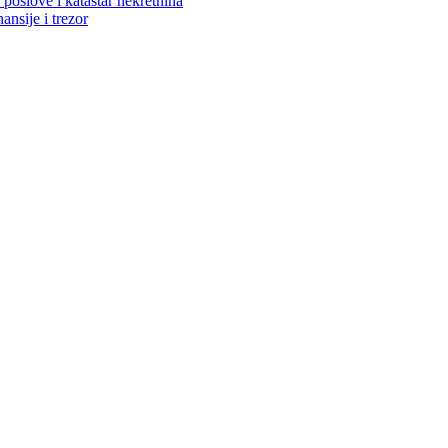
poslove i katastar nekretnina
ansije i trezor